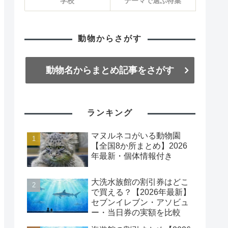
学校
テーマで選ぶ特集
動物からさがす
動物名からまとめ記事をさがす
ランキング
マヌルネコがいる動物園
【全国8か所まとめ】2026
年最新・個体情報付き
大洗水族館の割引券はどこ
で買える？【2026年最新】
セブンイレブン・アソビュ
ー・当日券の実額を比較