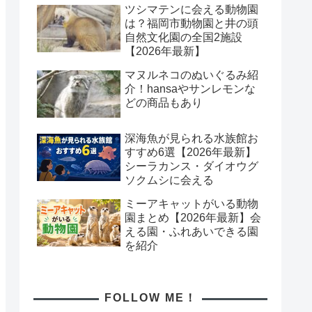
ツシマテンに会える動物園
は？福岡市動物園と井の頭
自然文化園の全国2施設
【2026年最新】
マヌルネコのぬいぐるみ紹
介！hansaやサンレモンな
どの商品もあり
深海魚が見られる水族館お
すすめ6選【2026年最新】
シーラカンス・ダイオウグ
ソクムシに会える
ミーアキャットがいる動物
園まとめ【2026年最新】会
える園・ふれあいできる園
を紹介
FOLLOW ME！