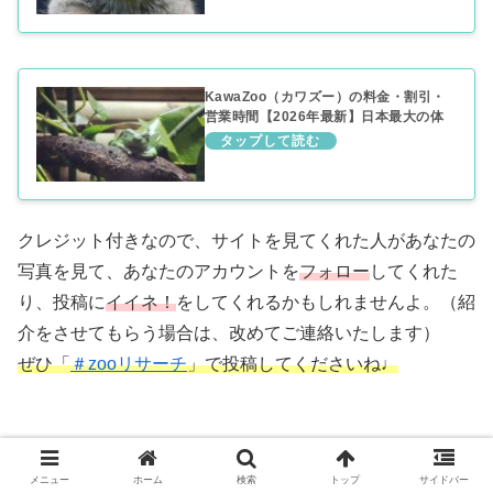
KawaZoo（カワズー）の料金・割引・
営業時間【2026年最新】日本最大の体
感型カエル館
クレジット付きなので、サイトを見てくれた人があなたの
写真を見て、あなたのアカウントを
フォロー
してくれた
り、投稿に
イイネ！
をしてくれるかもしれませんよ。（紹
介をさせてもらう場合は、改めてご連絡いたします）
ぜひ「
＃zooリサーチ
」で投稿してくださいね♩
メニュー
ホーム
検索
トップ
サイドバー