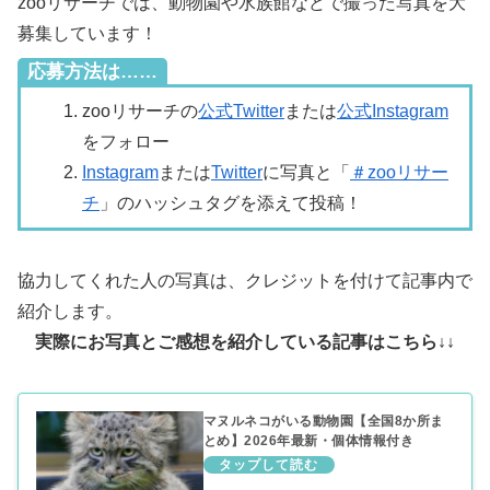
zooリサーチでは、動物園や水族館などで撮った写真を大
募集しています！
応募方法は……
zooリサーチの
公式Twitter
または
公式Instagram
をフォロー
Instagram
または
Twitter
に写真と「
＃zooリサー
チ
」のハッシュタグを添えて投稿！
協力してくれた人の写真は、クレジットを付けて記事内で
紹介します。
実際にお写真とご感想を紹介している記事はこちら↓↓
マヌルネコがいる動物園【全国8か所ま
とめ】2026年最新・個体情報付き