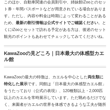
このほか、自動車関連の会員割引や、姉妹館iZooとのセッ
ト券・年間パスポートなどが用意されている場合がありま
す。ただし、内容や料金は時期によって変わることがある
ため、
最新の割引情報は公式サイトでご確認ください
。と
くにiZooとセットで訪れる予定がある方は、後述のセット
観光のポイントもあわせてチェックしてみてくださいね。
KawaZooの見どころ｜日本最大の体感型カエ
ル館
KawaZooの最大の特徴は、カエルを中心とした
両生類に
特化した展示
です。同館は「日本最大の体感型カエル館」
をうたっており（公式の表現）、120種類以上・2,000匹
以上のカエルを常時展示しています。ただ眺めるだけでな
く、来園者がカエルの世界を体感できるような工夫が随所