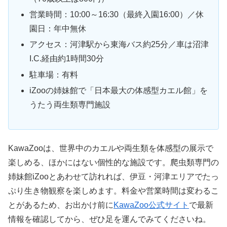
営業時間：10:00～16:30（最終入園16:00）／休
園日：年中無休
アクセス：河津駅から東海バス約25分／車は沼津
I.C.経由約1時間30分
駐車場：有料
iZooの姉妹館で「日本最大の体感型カエル館」を
うたう両生類専門施設
KawaZooは、世界中のカエルや両生類を体感型の展示で
楽しめる、ほかにはない個性的な施設です。爬虫類専門の
姉妹館iZooとあわせて訪れれば、伊豆・河津エリアでたっ
ぷり生き物観察を楽しめます。料金や営業時間は変わるこ
とがあるため、お出かけ前に
KawaZoo公式サイト
で最新
情報を確認してから、ぜひ足を運んでみてくださいね。