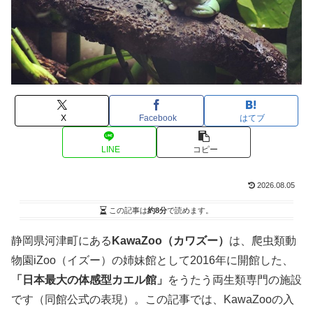
X
Facebook
はてブ
LINE
コピー
2026.08.05
この記事は
約8分
で読めます。
静岡県河津町にある
KawaZoo（カワズー）
は、爬虫類動
物園iZoo（イズー）の姉妹館として2016年に開館した、
「日本最大の体感型カエル館」
をうたう両生類専門の施設
です（同館公式の表現）。この記事では、KawaZooの入