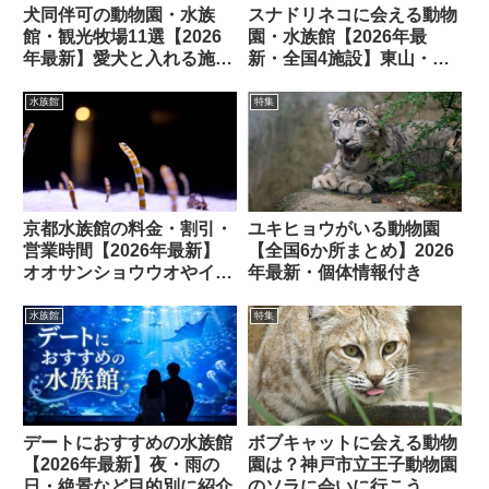
犬同伴可の動物園・水族
スナドリネコに会える動物
館・観光牧場11選【2026
園・水族館【2026年最
年最新】愛犬と入れる施設
新・全国4施設】東山・神
まとめ
戸・鳥羽・のいちで会える
場所と生態ガイド
水族館
特集
京都水族館の料金・割引・
ユキヒョウがいる動物園
営業時間【2026年最新】
【全国6か所まとめ】2026
オオサンショウウオやイル
年最新・個体情報付き
カの見どころも
水族館
特集
デートにおすすめの水族館
ボブキャットに会える動物
【2026年最新】夜・雨の
園は？神戸市立王子動物園
日・絶景など目的別に紹介
のソラに会いに行こう