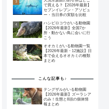
大洗水族館の割引券はどこ
で買える？【2026年最新】
セブンイレブン・アソビュ
ー・当日券の実額を比較
ハシビロコウがいる動物園
【2026年最新】全国7か
所・動かない鳥に会いに行
こう
オオカミがいる動物園一覧
【2026年最新・12施設】日
本で会えるオオカミの種類
まとめ
こんな記事も♪
テングザルがいる動物園
【2026年最新】ズーラシア
のみ！生態と8頭の個体情
報まとめ