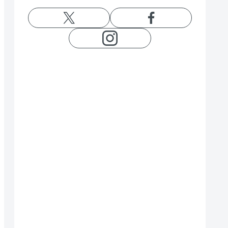
特徴
の名前がついた。東南アジア原産。ワシントン条約で国
に広く分布する種。日本では飼育施設が少なく、珍しい