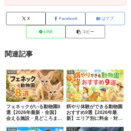
X
Facebook
はてブ
LINE
コピー
関連記事
動物園
特集
フェネックがいる動物園8
餌やり体験ができる動物園
選【2026年最新・全国】
おすすめ9選【2026年最
会える施設・見どころまと
新】エリア別に料金・対象
め
動物を紹介
動物園
学校