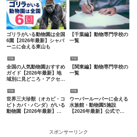
ゴリラがいる動物園は全国
【千葉編】動物専門学校の
6園【2026年最新】シャバ
一覧
ーニに会える東山も
特集
学校
全国の人気動物園おすすめ
【関東編】動物専門学校の
ガイド【2026年最新】地
一覧
域別に見どころ・アクセス
を紹介
特集
特集
世界三大珍獣（オカピ・コ
ウーパールーパーに会える
ビトカバ・パンダ）がいる
水族館・動物園5施設
動物園【2026年最新】※
【2026年最新】公式で確
パンダは現在日本にいませ
認できた展示場所と料金
ん
スポンサーリンク