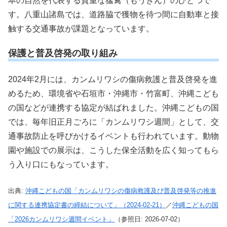
本の自然を代表する貴重な猛禽（もうきん）のひとつで
す。八重山諸島では、道路脇で獲物を待つ間に自動車と接
触する交通事故が課題となっています。
保護と普及啓発の取り組み
2024年2月には、カンムリワシの傷病救護と普及啓発を進
めるため、環境省や石垣市・沖縄市・竹富町、沖縄こども
の国などが連携する協定が結ばれました。沖縄こどもの国
では、毎年旧正月ごろに「カンムリワシ週間」として、交
通事故防止を呼びかけるイベントも行われています。動物
園や施設での展示は、こうした保全活動を広く知ってもら
う入り口にもなっています。
出典:
沖縄こどもの国「カンムリワシの傷病救護及び普及啓発等の推進
に関する連携協定書の締結について」（2024-02-21）
／
沖縄こどもの国
「2026カンムリワシ週間イベント」
（参照日: 2026-07-02）