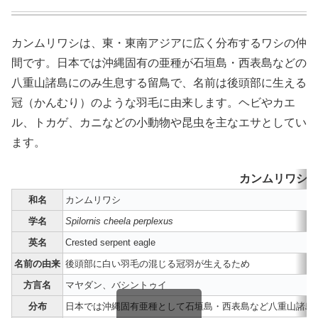
カンムリワシは、東・東南アジアに広く分布するワシの仲
間です。日本では沖縄固有の亜種が石垣島・西表島などの
八重山諸島にのみ生息する留鳥で、名前は後頭部に生える
冠（かんむり）のような羽毛に由来します。ヘビやカエ
ル、トカゲ、カニなどの小動物や昆虫を主なエサとしてい
ます。
カンムリワシ 
和名
カンムリワシ
学名
Spilornis cheela perplexus
英名
Crested serpent eagle
名前の由来
後頭部に白い羽毛の混じる冠羽が生えるため
方言名
マヤダン、バシントゥイ
分布
日本では沖縄固有亜種として石垣島・西表島など八重山諸島