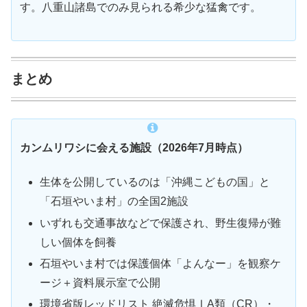
す。八重山諸島でのみ見られる希少な猛禽です。
まとめ
カンムリワシに会える施設（2026年7月時点）
生体を公開しているのは「沖縄こどもの国」と
「石垣やいま村」の全国2施設
いずれも交通事故などで保護され、野生復帰が難
しい個体を飼養
石垣やいま村では保護個体「よんなー」を観察ケ
ージ＋資料展示室で公開
環境省版レッドリスト 絶滅危惧ⅠA類（CR）・