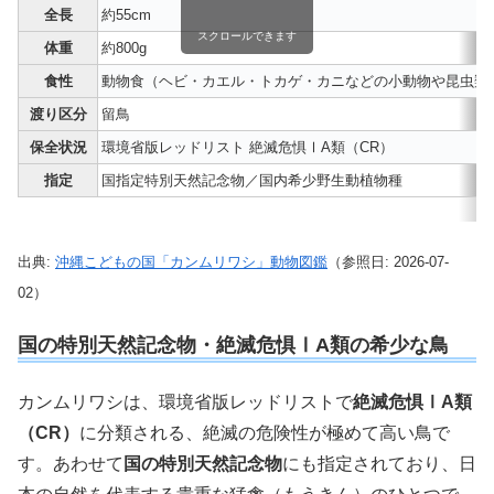
全長
約55cm
スクロールできます
体重
約800g
食性
動物食（ヘビ・カエル・トカゲ・カニなどの小動物や昆虫類
渡り区分
留鳥
保全状況
環境省版レッドリスト 絶滅危惧ⅠA類（CR）
指定
国指定特別天然記念物／国内希少野生動植物種
出典:
沖縄こどもの国「カンムリワシ」動物図鑑
（参照日: 2026-07-
02）
国の特別天然記念物・絶滅危惧ⅠA類の希少な鳥
カンムリワシは、環境省版レッドリストで
絶滅危惧ⅠA類
（CR）
に分類される、絶滅の危険性が極めて高い鳥で
す。あわせて
国の特別天然記念物
にも指定されており、日