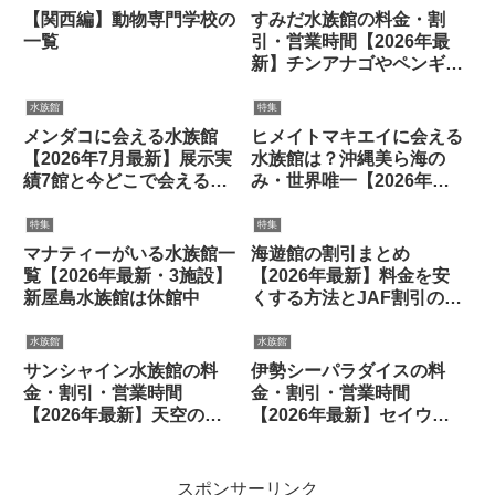
【関西編】動物専門学校の
すみだ水族館の料金・割
一覧
引・営業時間【2026年最
新】チンアナゴやペンギン
も
水族館
特集
メンダコに会える水族館
ヒメイトマキエイに会える
【2026年7月最新】展示実
水族館は？沖縄美ら海の
績7館と今どこで会えるか
み・世界唯一【2026年最
の最新状況
新】
特集
特集
マナティーがいる水族館一
海遊館の割引まとめ
覧【2026年最新・3施設】
【2026年最新】料金を安
新屋島水族館は休館中
くする方法とJAF割引の答
え
水族館
水族館
サンシャイン水族館の料
伊勢シーパラダイスの料
金・割引・営業時間
金・割引・営業時間
【2026年最新】天空のペ
【2026年最新】セイウチ
ンギンも
やカワウソとふれあい
スポンサーリンク