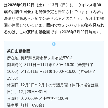
は
2026年9月12日（土）・13日（日）に「ウォレス君30
歳のお誕生日会」を開催予定
と告知されています（内容は
決まり次第あらためて公表されるとのこと）。五月山動物
園が休園しているいま、
園内でウォンバットの姿を見られ
るのは、この茶臼山動物園です
（2026年7月29日時点）。
茶臼山動物園
所在地: 長野県長野市篠ノ井有旅570-1
開園時間: 3月1日〜11月末 9:30〜16:30（券売終了
16:00）／12月1日〜2月末 10:00〜16:00（券売終了
15:30）
休園日: 12月1日〜2月末の毎週月曜（休日の場合は翌
日）、12月29日〜31日
入園料: 大人600円／小中学生100円
駐車場: 無料（690台）