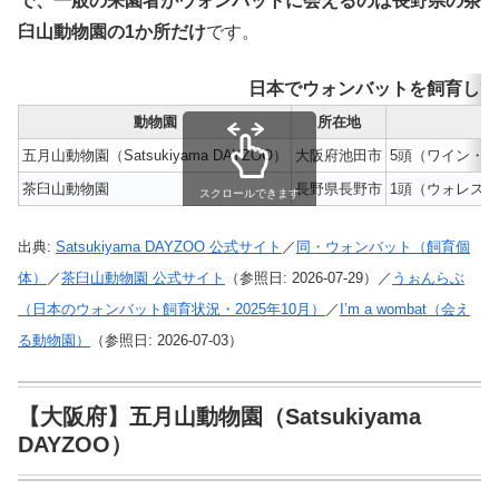
で、一般の来園者がウォンバットに会えるのは長野県の茶
臼山動物園の1か所だけ
です。
日本でウォンバットを飼育してい
動物園
所在地
五月山動物園（Satsukiyama DAYZOO）
大阪府池田市
5頭（ワイン・
茶臼山動物園
長野県長野市
1頭（ウォレス）
スクロールできます
出典:
Satsukiyama DAYZOO 公式サイト
／
同・ウォンバット（飼育個
体）
／
茶臼山動物園 公式サイト
（参照日: 2026-07-29）／
うぉんらぶ
（日本のウォンバット飼育状況・2025年10月）
／
I’m a wombat（会え
る動物園）
（参照日: 2026-07-03）
【大阪府】五月山動物園（Satsukiyama
DAYZOO）