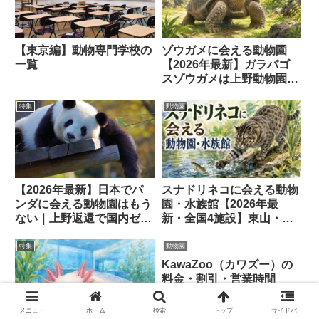
【東京編】動物専門学校の
ゾウガメに会える動物園
一覧
【2026年最新】ガラパゴ
スゾウガメは上野動物園と
iZooの2施設だけ
特集
動物園
【2026年最新】日本でパ
スナドリネコに会える動物
ンダに会える動物園はもう
園・水族館【2026年最
ない｜上野返還で国内ゼロ
新・全国4施設】東山・神
に
戸・鳥羽・のいちで会える
場所と生態ガイド
特集
動物園
KawaZoo（カワズー）の
料金・割引・営業時間
【2026年最新】日本最大
の体感型カエル館
メニュー
ホーム
検索
トップ
サイドバー