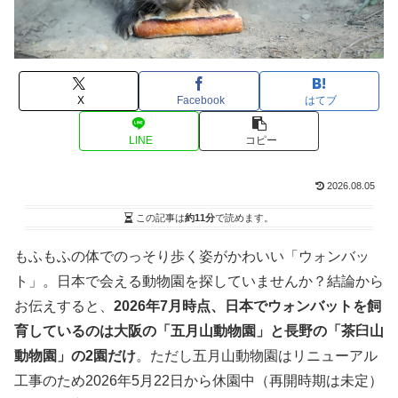
X
Facebook
はてブ
LINE
コピー
2026.08.05
この記事は
約11分
で読めます。
もふもふの体でのっそり歩く姿がかわいい「ウォンバッ
ト」。日本で会える動物園を探していませんか？結論から
お伝えすると、
2026年7月時点、日本でウォンバットを飼
育しているのは大阪の「五月山動物園」と長野の「茶臼山
動物園」の2園だけ
。ただし五月山動物園はリニューアル
工事のため2026年5月22日から休園中（再開時期は未定）