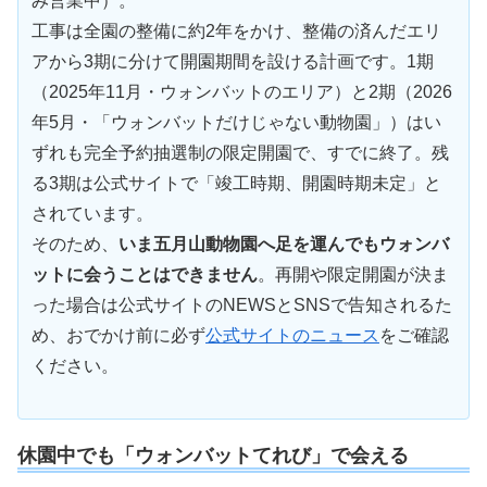
み営業中）。
工事は全園の整備に約2年をかけ、整備の済んだエリ
アから3期に分けて開園期間を設ける計画です。1期
（2025年11月・ウォンバットのエリア）と2期（2026
年5月・「ウォンバットだけじゃない動物園」）はい
ずれも完全予約抽選制の限定開園で、すでに終了。残
る3期は公式サイトで「竣工時期、開園時期未定」と
されています。
そのため、
いま五月山動物園へ足を運んでもウォンバ
ットに会うことはできません
。再開や限定開園が決ま
った場合は公式サイトのNEWSとSNSで告知されるた
め、おでかけ前に必ず
公式サイトのニュース
をご確認
ください。
休園中でも「ウォンバットてれび」で会える