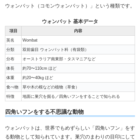
ウォンバット（コモンウォンバット）」という種類です。
ウォンバット 基本データ
項目
内容
英名
Wombat
分類
双前歯目 ウォンバット科（有袋類）
分布
オーストラリア南東部・タスマニアなど
体長
約70〜110cm ほど
体重
約20〜40kg ほど
食べ物
草や木の根などの植物（草食）
特徴
地面に巣穴を掘る／四角いフンをすることで知られる
四角いフンをする不思議な動物
ウォンバットは、世界でもめずらしい「四角いフン」をす
る動物として知られています。巣穴のまわりの目印にして