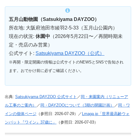
五月山動物園（Satsukiyama DAYZOO）
所在地: 大阪府池田市綾羽2-5-33（五月山公園内）
現在の状況:
休園中
（2026年5月22日〜／再開時期未
定・売店のみ営業）
公式サイト:
Satsukiyama DAYZOO（公式）
※再開・限定開園の情報は公式サイトのNEWSとSNSで告知され
ます。おでかけ前に必ずご確認ください。
出典:
Satsukiyama DAYZOO 公式サイト
／
同・来園案内（リニューア
ル工事のご案内）
／
同・DAYZOOについて（3期の開園計画）
／
同・ワ
インの個体ページ
（参照日: 2026-07-29）／
Lmaga.jp「世界最高齢ウォ
ンバット『ワイン』37歳に」
（参照日: 2026-07-03）