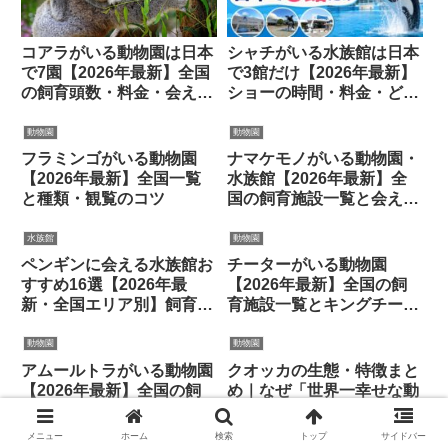
コアラがいる動物園は日本
シャチがいる水族館は日本
で7園【2026年最新】全国
で3館だけ【2026年最新】
の飼育頭数・料金・会える
ショーの時間・料金・どこ
コツを紹介
で会えるかまとめ
動物園
動物園
フラミンゴがいる動物園
ナマケモノがいる動物園・
【2026年最新】全国一覧
水族館【2026年最新】全
と種類・観覧のコツ
国の飼育施設一覧と会える
スポット
水族館
動物園
ペンギンに会える水族館お
チーターがいる動物園
すすめ16選【2026年最
【2026年最新】全国の飼
新・全国エリア別】飼育種
育施設一覧とキングチータ
類・ふれあいも紹介
ー情報
動物園
動物園
アムールトラがいる動物園
クオッカの生態・特徴まと
【2026年最新】全国の飼
め｜なぜ「世界一幸せな動
育施設一覧と赤ちゃん情報
物」？笑顔のひみつと日本
で会える場所
メニュー
ホーム
検索
トップ
サイドバー