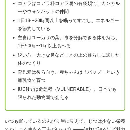
コアラはコアラ科コアラ属の有袋類で、カンガル
ーやウォンバットの仲間
1日18〜20時間以上を眠ってすごし、エネルギー
を節約している
主食はユーカリの葉。毒を分解できる体を持ち、
1日500g〜1kg以上食べる
鋭い爪・大きな鼻など、木の上の暮らしに適した
体のつくり
育児嚢は後ろ向き。赤ちゃんは「パップ」という
離乳食で育つ
IUCNでは危急種（VULNERABLE）。日本でも
限られた動物園で会える
いつも眠っているのんびり屋に見えて、じつは少ない栄養
でかしこく生きる工夫がいっぱい――知れば知るほど魅力