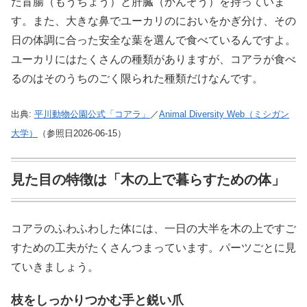
た盲腸（もうちょう）と肝臓（かんぞう）を持っていま
す。また、大きな鼻でユーカリのにおいをかぎ分け、その
日の体調に合った安全な葉を選んで食べているんですよ。
ユーカリにはたくさんの種類がありますが、コアラが食べ
るのはそのうちのごく限られた種類だけなんです。
出典:
平川動物公園公式「コアラ」
／
Animal Diversity Web（ミシガン
大学）
（参照日2026-06-15）
見た目の特徴は「木の上で暮らすための体」
コアラのふわふわした体には、一日の大半を木の上ですご
すための工夫がたくさんつまっています。パーツごとに見
ていきましょう。
枝をしっかりつかむ手と鋭い爪