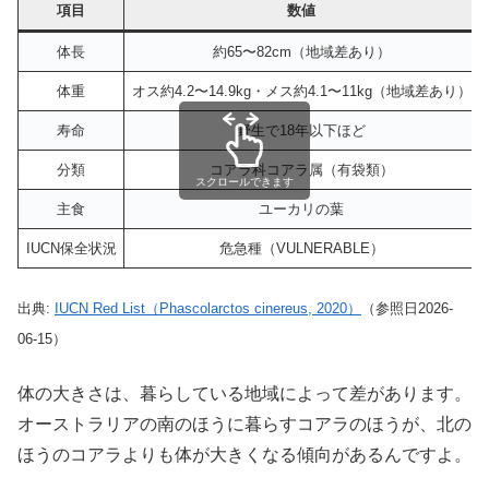
項目
数値
体長
約65〜82cm（地域差あり）
体重
オス約4.2〜14.9kg・メス約4.1〜11kg（地域差あり）
寿命
野生で18年以下ほど
分類
コアラ科コアラ属（有袋類）
スクロールできます
主食
ユーカリの葉
IUCN保全状況
危急種（VULNERABLE）
出典:
IUCN Red List（Phascolarctos cinereus, 2020）
（参照日2026-
06-15）
体の大きさは、暮らしている地域によって差があります。
オーストラリアの南のほうに暮らすコアラのほうが、北の
ほうのコアラよりも体が大きくなる傾向があるんですよ。