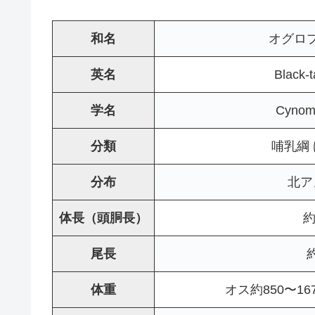
和名
オグロ
英名
Black-t
学名
Cynomy
分類
哺乳綱
分布
北ア
体長（頭胴長）
約
尾長
体重
オス約850〜16