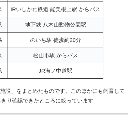
県
IRいしかわ鉄道 能美根上駅 からバス
県
地下鉄 八木山動物公園駅
県
のいち駅 徒歩約20分
県
松山市駅 からバス
県
JR海ノ中道駅
きた施設」をまとめたものです。このほかにも飼育して
っきり確認できたところに絞っています。