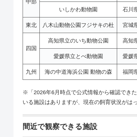
中部
いしかわ動物園
石川
東北
八木山動物公園フジサキの杜
宮城
高知県立のいち動物公園
高知
四国
愛媛県立とべ動物園
愛媛
九州
海の中道海浜公園 動物の森
福岡
※「2026年6月時点で公式情報から確認で
いる施設はありますが、現在の飼育状況がは
間近で観察できる施設