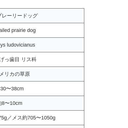
プレーリードッグ
ailed prairie dog
s ludovicianus
 げっ歯目 リス科
メリカの草原
30〜38cm
約8〜10cm
75g／メス約705〜1050g