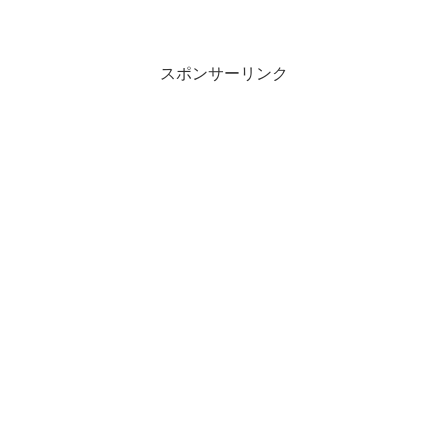
【2026年最新】世界トッ
プクラスのクラゲ展示
スポンサーリンク