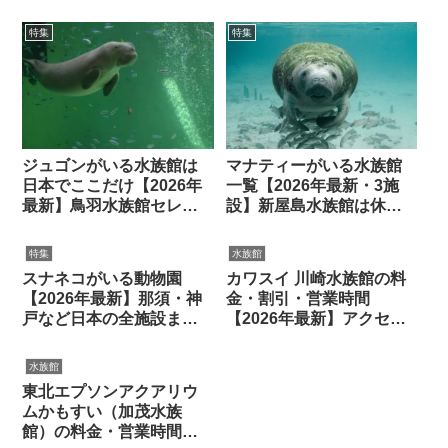
本唯一・沖縄美ら海水族
館
特集
特集
ジュゴンがいる水族館は
マナティーがいる水族館
日本でここだけ【2026年
一覧【2026年最新・3施
最新】鳥羽水族館セレ
設】新屋島水族館は休館
ナ・入館39年
中
特集
水族館
スナネコがいる動物園
カワスイ 川崎水族館の料
【2026年最新】那須・神
金・割引・営業時間
戸など日本の全施設まと
【2026年最新】アクセス
め
や見どころも
水族館
東北エプソンアクアリウ
ムかもすい（加茂水族
館）の料金・営業時間