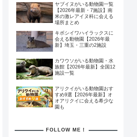
ヤブイヌがいる動物園一覧
【2026年最新・7施設】南
米の激レアイヌ科に会える
場所まとめ
キボシイワハイラックスに
会える動物園【2026年最
新】埼玉・三重の2施設
カワウソがいる動物園・水
族館【2026年最新】全国12
施設一覧
アリクイがいる動物園おす
すめ9選【2026年最新】オ
オアリクイに会える希少な
園も
FOLLOW ME！