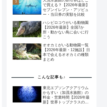
大洗水族館の割引券はどこ
で買える？【2026年最新】
セブンイレブン・アソビュ
ー・当日券の実額を比較
ハシビロコウがいる動物園
【2026年最新】全国7か
所・動かない鳥に会いに行
こう
オオカミがいる動物園一覧
【2026年最新・12施設】日
本で会えるオオカミの種類
まとめ
こんな記事も♪
東北エプソンアクアリウム
かもすい（加茂水族館）の
料金・営業時間【2026年最
新】世界トップクラスのク
ラゲ展示