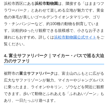
浜松市西区にある
浜松市動物園
は、隣接する「はままつフ
ラワーパーク」とあわせて楽しめる立地が魅力です。黄金
色の体毛が美しいゴールデンライオンタマリンや、ゴリ
ラ・チンパンジーなど、約100種の動物を飼育していま
す。比較的ゆったり観察できる規模感で、小さなお子さま
連れにもおすすめ。詳しくは
浜松市動物園公式サイト
をご
覧ください。
4. 富士サファリパーク｜マイカー・バスで巡る大迫
力のサファリ
裾野市の
富士サファリパーク
は、富士山のふもとに広がる
広大なサファリゾーンが魅力。マイカーやジャングルバス
に乗ったまま、ライオンやキリン、ゾウなどを間近に観察
できます。歩いて動物とふれあえる「ふれあいゾーン」も
あり、一日たっぷり遊べます。