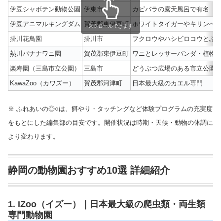
伊豆シャボテン動物公園
伊東市
カピバラの露天風呂で有名
伊豆アニマルキングダム
賀茂郡東伊豆町
ホワイトタイガーやキリンへ
スクロールできます
掛川花鳥園
掛川市
フクロウやハシビロコウとふ
熱川バナナワニ園
賀茂郡東伊豆町
ワニとレッサーパンダ・植物
楽寿園（三島市立公園）
三島市
どうぶつ広場のある市立公園
KawaZoo（カワズー）
賀茂郡河津町
日本最大級のカエル専門
※ ふれあいの◎○は、餌やり・タッチングなど体験プログラムの充実度
をもとにした編集部の目安です。開催状況は時期・天候・動物の体調に
より変わります。
静岡の動物園おすすめ10選 詳細紹介
1. iZoo（イズー）｜日本最大級の爬虫類・両生類
専門動物園