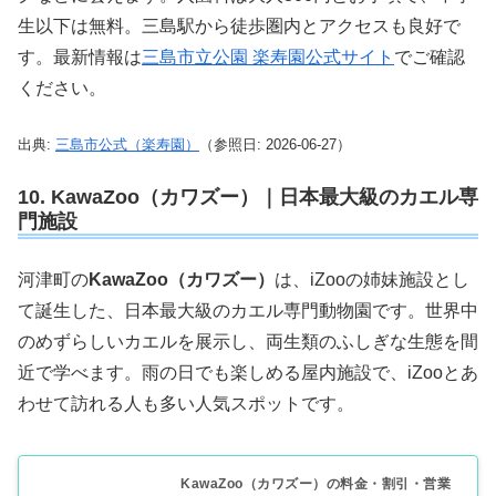
生以下は無料。三島駅から徒歩圏内とアクセスも良好で
す。最新情報は
三島市立公園 楽寿園公式サイト
でご確認
ください。
出典:
三島市公式（楽寿園）
（参照日: 2026-06-27）
10. KawaZoo（カワズー）｜日本最大級のカエル専
門施設
河津町の
KawaZoo（カワズー）
は、iZooの姉妹施設とし
て誕生した、日本最大級のカエル専門動物園です。世界中
のめずらしいカエルを展示し、両生類のふしぎな生態を間
近で学べます。雨の日でも楽しめる屋内施設で、iZooとあ
わせて訪れる人も多い人気スポットです。
KawaZoo（カワズー）の料金・割引・営業