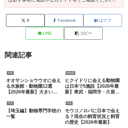
X
Facebook
はてブ
LINE
コピー
関連記事
特集
動物園
オオサンショウウオに会え
ヒクイドリに会える動物園
る水族館・動物園12選
は日本で5施設【2026年最
【2026年最新】大きい個
新】東武・福岡市・久留
体・種類の違いを紹介
米・福山・とべ
学校
特集
【埼玉編】動物専門学校の
モウコノロバに日本で会え
一覧
る？現在の飼育状況と飼育
の歴史【2026年最新】