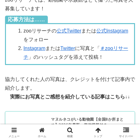
募集しています！
応募方法は……
zooリサーチの
公式Twitter
または
公式Instagram
をフォロー
Instagram
または
Twitter
に写真と「
＃zooリサー
チ
」のハッシュタグを添えて投稿！
協力してくれた人の写真は、クレジットを付けて記事内で
紹介します。
実際にお写真とご感想を紹介している記事はこちら↓↓
マヌルネコがいる動物園【全国8か所まと
め】2026年最新・個体情報付き
メニュー
ホーム
検索
トップ
サイドバー