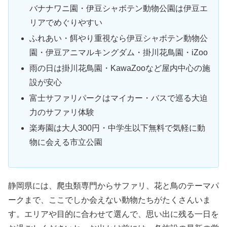
バナナワニ園・伊豆シャボテン動物公園は伊豆エ
リアでめぐりやすい
ふれあい・餌やり重視なら伊豆シャボテン動物公
園・伊豆アニマルキングダム・掛川花鳥園・iZoo
雨の日は掛川花鳥園・KawaZooなど屋内中心の施
設が安心
富士サファリパークはマイカー・バスで巡る大迫
力のサファリ体験
楽寿園は大人300円・中学生以下無料で気軽に動
物に会える市立公園
静岡県には、爬虫類専門からサファリ、花と鳥のテーマパ
ークまで、ここでしか会えない動物たちがたくさんいま
す。エリアや目的に合わせて選んで、思い出に残る一日を